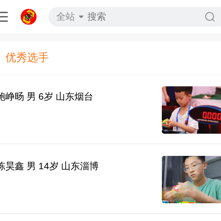
全站
优秀选手
鲍峥旸 男 6岁 山东烟台
陈昊鑫 男 14岁 山东淄博